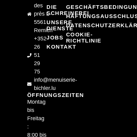
des
DIE
GESCHÄFTSBEDINGU
SCHREINEREI
près L-
HAFTUNGSAUSSCHLU
5561
UNSERE
DATENSCHUTZERKLÄ
DIENSTE
Remich
COOKIE-
JOBS
+352
RICHTLINIE
26
KONTAKT
51
29
75
info@menuiserie-
bichler.lu
ÖFFNUNGSZEITEN
Montag
bis
Freitag
:
8:00 bis